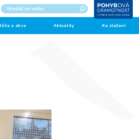
těže a akce
Aktuality
Ke stažení