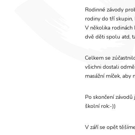
Rodinné závody probě
rodiny do tří skupin,
V několika rodinách 
dvě děti spolu atd, 
Celkem se zúčastnilo
všichni dostali odmě
masážní míček, aby m
Po skončení závodů js
školní rok:-))
V září se opět těšíme