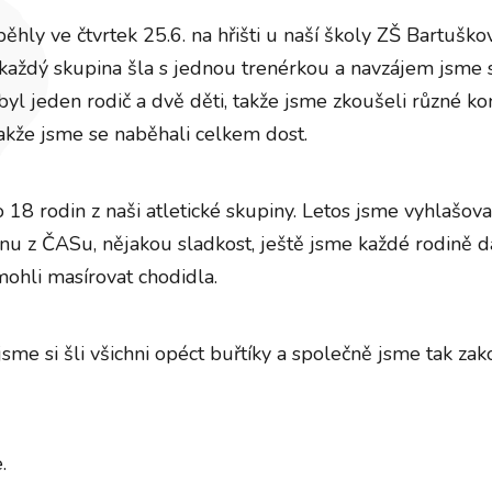
hly ve čtvrtek 25.6. na hřišti u naší školy ZŠ Bartuškov
 každý skupina šla s jednou trenérkou a navzájem jsme si
byl jeden rodič a dvě děti, takže jsme zkoušeli různé kom
takže jsme se naběhali celkem dost.
 18 rodin z naši atletické skupiny. Letos jsme vyhlašova
nu z ČASu, nějakou sladkost, ještě jsme každé rodině da
ohli masírovat chodidla.
me si šli všichni opéct buřtíky a společně jsme tak zakon
.