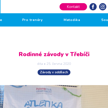
Kontakt
če
Pro trenéry
Metodika
Sou
Rodinné závody v Třebíči
dita
•
25. června 2020
Závody v oddílech