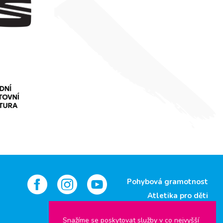
Pohybová gramotnost
Atletika pro děti
Jsem atlet
Snažíme se poskytovat služby v co nejvyšší