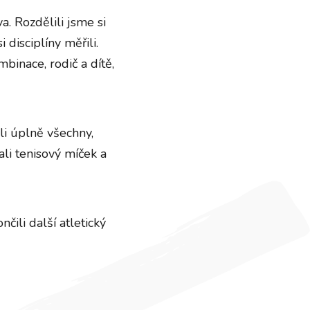
a. Rozdělili jsme si
 disciplíny měřili.
binace, rodič a dítě,
li úplně všechny,
li tenisový míček a
čili další atletický