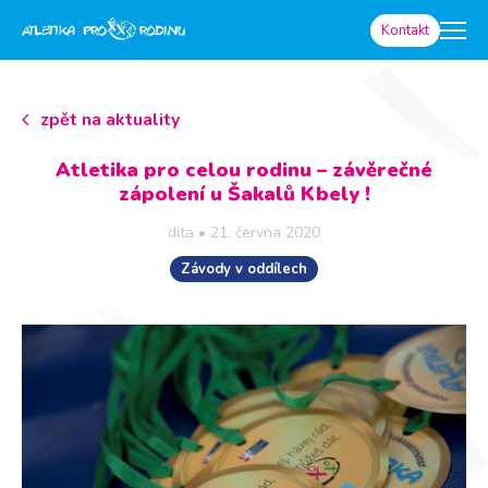
Kontakt
zpět na aktuality
Atletika pro celou rodinu – závěrečné
zápolení u Šakalů Kbely !
dita
•
21. června 2020
Závody v oddílech