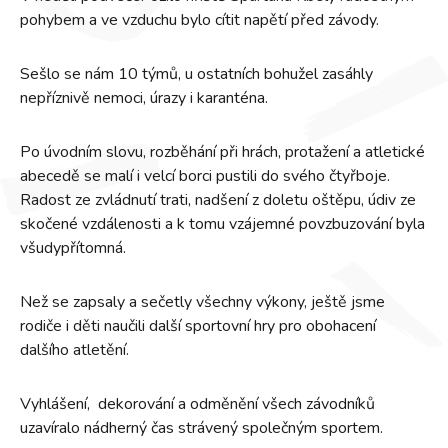
pohybem a ve vzduchu bylo cítit napětí před závody.
Sešlo se nám 10 týmů, u ostatních bohužel zasáhly
nepříznivě nemoci, úrazy i karanténa.
Po úvodním slovu, rozběhání při hrách, protažení a atletické
abecedě se malí i velcí borci pustili do svého čtyřboje.
Radost ze zvládnutí trati, nadšení z doletu oštěpu, údiv ze
skočené vzdálenosti a k tomu vzájemné povzbuzování byla
všudypřítomná.
Než se zapsaly a sečetly všechny výkony, ještě jsme
rodiče i děti naučili další sportovní hry pro obohacení
dalšího atletění.
Vyhlášení, dekorování a odměnění všech závodníků
uzavíralo nádherný čas strávený společným sportem.