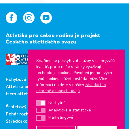
Atletika pro celou rodinu je projekt
Českého atletického svazu
Snažíme se poskytovat služby v co nejvyšší
kvalitě, proto naše stránky využívají
technologii cookies. Povolení jednotlivých
typů cookies můžete ovládat níže. Více
Pohybová gramotnost
informací najdete v našich
zásadách o
Atletika pro děti
ochraně osobních údajů
.
Jsem atlet
Nezbytné
Nezbytné
Štafetový pohár
Analytické a statistické
Analytické a statistické
Pohár rozhlasu
Marketingové
Marketingové
Středoškolský pohár