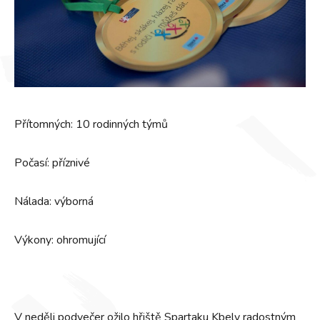
Přítomných: 10 rodinných týmů
Počasí: příznivé
Nálada: výborná
Výkony: ohromující
V neděli podvečer ožilo hřiště Spartaku Kbely radostným