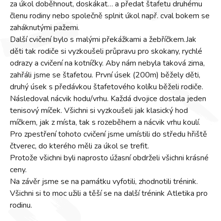
za úkol doběhnout, doskákat… a předat štafetu druhému
členu rodiny nebo společně splnit úkol např. cval bokem se
zaháknutými pažemi.
Další cvičení bylo s malými překážkami a žebříčkem.Jak
děti tak rodiče si vyzkoušeli průpravu pro skokany, rychlé
odrazy a cvičení na kotníčky. Aby nám nebyla taková zima,
zahřáli jsme se štafetou. První úsek (200m) běžely děti,
druhý úsek s předávkou štafetového kolíku běželi rodiče.
Následoval nácvik hodu/vrhu. Každá dvojice dostala jeden
tenisový míček. Všichni si vyzkoušeli jak klasický hod
míčkem, jak z místa, tak s rozeběhem a nácvik vrhu koulí.
Pro zpestření tohoto cvičení jsme umístili do středu hřiště
čtverec, do kterého měli za úkol se trefit.
Protože všichni byli naprosto úžasní obdrželi všichni krásné
ceny.
Na závěr jsme se na památku vyfotili, zhodnotili trénink.
Všichni si to moc užili a těší se na další trénink Atletika pro
rodinu.