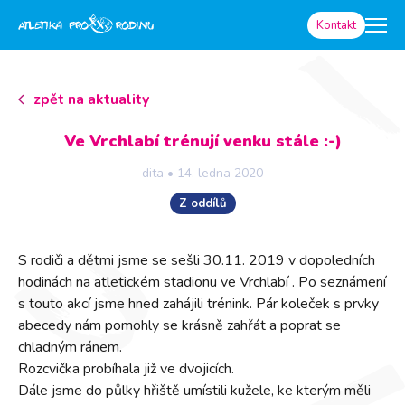
Kontakt
zpět na aktuality
Ve Vrchlabí trénují venku stále :-)
dita
•
14. ledna 2020
Z oddílů
S rodiči a dětmi jsme se sešli 30.11. 2019 v dopoledních
hodinách na atletickém stadionu ve Vrchlabí . Po seznámení
s touto akcí jsme hned zahájili trénink. Pár koleček s prvky
abecedy nám pomohly se krásně zahřát a poprat se
chladným ránem.
Rozcvička probíhala již ve dvojicích.
Dále jsme do půlky hřiště umístili kužele, ke kterým měli