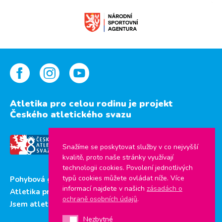
Atletika pro celou rodinu je projekt
Českého atletického svazu
Snažíme se poskytovat služby v co nejvyšší
kvalitě, proto naše stránky využívají
technologii cookies. Povolení jednotlivých
typů cookies můžete ovládat níže. Více
Pohybová gramotnost
informací najdete v našich
zásadách o
Atletika pro děti
ochraně osobních údajů
.
Jsem atlet
Nezbytné