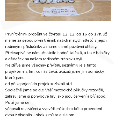
První trénink proběhl ve čtvrtek 12. 12. od 16 do 17h. Již
máme za sebou první trénink našich malých atletů s jejich
rodinnými příslušníky a máme samé pozitivní ohlasy.
Překvapivě se nám účastnilo hodně tatínků, a také babičky
a dědeček na našem rodinném tréninku byli.
Nejdříve jsme všechny přivítali, seznámili je s tímto
projektem, s tím, co nás čeká, ukázali jsme jim pomůcky,
které jsme
od při zapojení do projektu získali atd.
Společně jsme se dle Vaší metodické příručky rozcvičili,
zahráli jsme si pohybové hry jako jsou červení a bílí apod.
Poté jsme se
věnovali rozcvičení a vysvětlení technického provedení
dvou z disciplín – skok z místa a slalom.