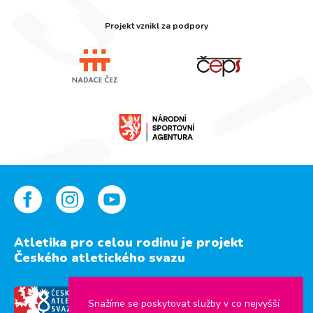
Projekt vznikl za podpory
Atletika pro celou rodinu je projekt
Českého atletického svazu
Snažíme se poskytovat služby v co nejvyšší