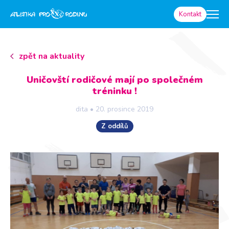
Kontakt
zpět na aktuality
Uničovští rodičové mají po společném
tréninku !
dita
•
20. prosince 2019
Z oddílů