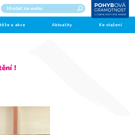
těže a akce
Aktuality
Ke stažení
ění !