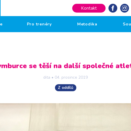
Kontakt
če
Pro trenéry
Metodika
Sou
mburce se těší na další společné atlet
dita
•
04. prosince 2019
Z oddílů