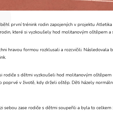
běhl první trénink rodin zapojených v projektu Atletika
rodin, které si vyzkoušely hod molitanovým oštěpem a s
hni hravou formou rozklusali a rozcvičili. Následovala
nk.
si rodiče s dětmi vyzkoušeli hod molitanovým oštěpem a
 poprvé v životě, kdy drželi oštěp. Děti házely normálně
zi sebou zase rodiče s dětmi soupeřili a byla to celkem