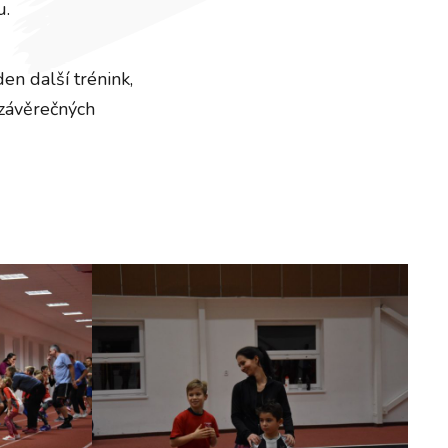
u.
en další trénink,
 závěrečných