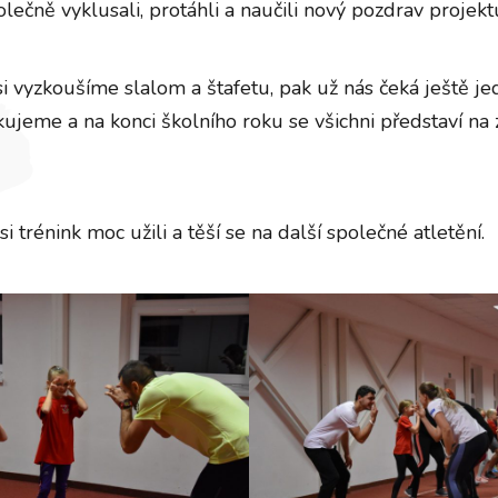
lečně vyklusali, protáhli a naučili nový pozdrav projekt
si vyzkoušíme slalom a štafetu, pak už nás čeká ještě jed
ujeme a na konci školního roku se všichni představí na
 si trénink moc užili a těší se na další společné atletění.