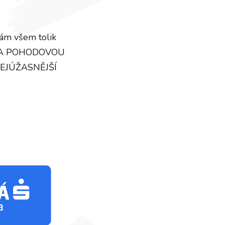
m všem tolik
I NA POHODOVOU
NEJÚŽASNĚJŠÍ