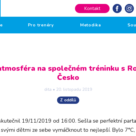
Kontakt
če
Pro trenéry
Metodika
Sou
atmosféra na společném tréninku s 
Česko
dita
•
20. listopadu 2019
Z oddílů
uskutečnil 19/11/2019 od 16:00. Sešla se perfektní par
 svými dětmi ze sebe vymáčknout to nejlepší. Bylo 7°C, c