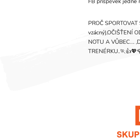
FB příspěvek jedné 
PROČ SPORTOVAT S
vzácný),OČIŠŤENÍ
NOTU A VŮBEC…. ,
TRENÉRKU..🏃👍💖