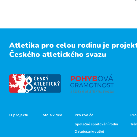
Atletika pro celou rodinu je projek
Českého atletického svazu
O projektu
Foto a video
Pro rodiče
Pro
Společné sportování rodin
Tré
Databáze kroužků