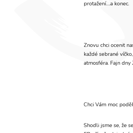
protažení….a konec.
Znovu chci ocenit nas
každé sebrané víčko
atmosféra. Fajn dny
Chci Vám moc poděko
Shodli jsme se, že se