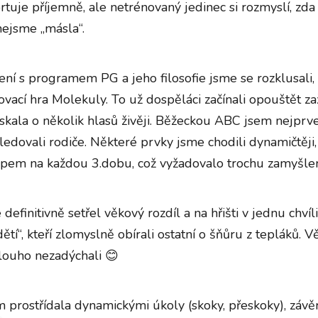
tuje příjemně, ale netrénovaný jedinec si rozmyslí, zda
-nejsme „másla“.
 s programem PG a jeho filosofie jsme se rozklusali, ro
ací hra Molekuly. To už dospěláci začínali opouštět za
skala o několik hlasů živěji. Běžeckou ABC jsem nejprve
sledovali rodiče. Některé prvky jsme chodili dynamičtěji,
lapem na každou 3.dobu, což vyžadovalo trochu zamyšlen
efinitivně setřel věkový rozdíl a na hřišti v jednu chvíl
tí“, kteří zlomyslně obírali ostatní o šňůru z tepláků. V
dlouho nezadýchali 😊
m prostřídala dynamickými úkoly (skoky, přeskoky), závě