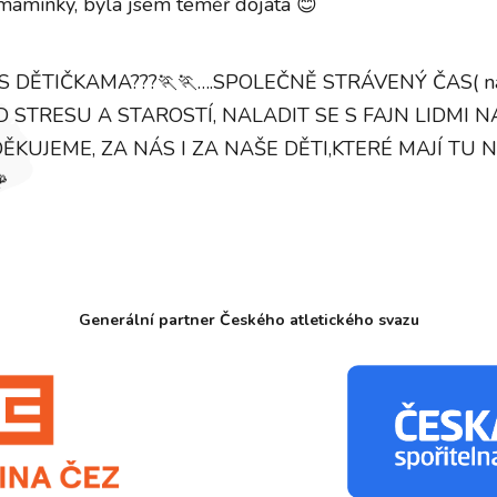
maminky, byla jsem téměř dojatá 😊
 DĚTIČKAMA???🏃🏃….SPOLEČNĚ STRÁVENÝ ČAS( ná
 OD STRESU A STAROSTÍ, NALADIT SE S FAJN LIDM
DĚKUJEME, ZA NÁS I ZA NAŠE DĚTI,KTERÉ MAJÍ TU 

Generální partner Českého atletického svazu