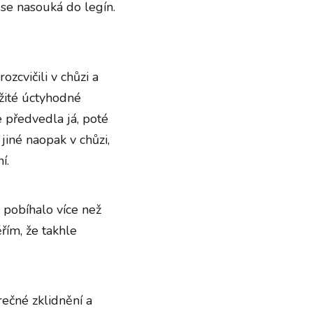
 se nasouká do legín.
zcvičili v chůzi a
žité úctyhodné
 předvedla já, poté
 jiné naopak v chůzi,
í.
i pobíhalo více než
ěřím, že takhle
rečné zklidnění a