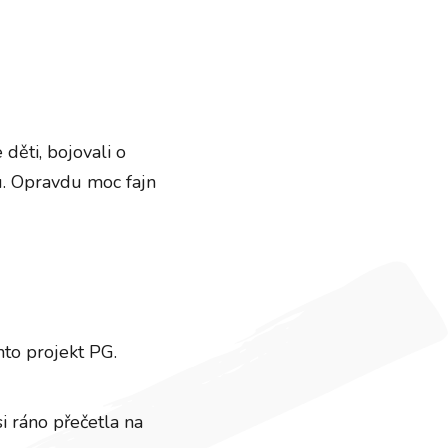
 děti, bojovali o
u. Opravdu moc fajn
to projekt PG.
si ráno přečetla na