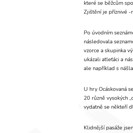
které se běžcům spor
Zjištění je příznivé 
Po úvodním seznámení
následovala seznamov
vzorce a skupinka vý
ukázali atleťáci a ná
ale například s náš
U hry Ocáskovaná se d
20 různě vysokých „dě
vydatně se někteří 
Klidnější pasáže jse