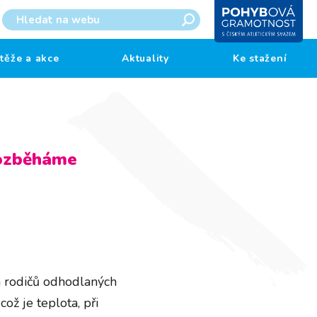
těže a akce
Aktuality
Ke stažení
Rozběháme
ta rodičů odhodlaných
ož je teplota, při