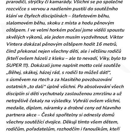
prarodiči, strýčky či kamarády. Všichni se po společné
rozcvičce s vervou a nadšením pustili do soutěžního
klání ve čtyřech disciplínách – štafetovém běhu,
slalomovém běhu, skoku z místa a hodu pěnovým
oštěpem. I ve velmi horkém počasí jsme viděli spoustu
skvělých výkonů, ale jeden musím vyzdvihnout. Viktor
Vintera dokázal pěnovým oštěpem hodit 16 metrů,
čímž překonal nejen všechny děti, ale i většinu rodičů
(kteří ovšem házeli z kleku – ale to nevadí, Viky, bylo to
SUPER !!!). Dokázali jsme naplnit motto celé soutěže
„Běhej, skákej, házej rád, s rodiči to můžeš dát!“,
s úsměvem na rtech a za hlasitého povzbuzování
ostatních „to dali“ úplně všichni. Po absolvování všech
disciplín si děti vychutnaly zaslouženou zmrzlinu a už
netrpělivě čekaly na výsledky. Vyhráli ovšem všichni,
medaile, diplom, náramky a drobné ceny od hlavního
partnera akce – České spořitelny si odnesly domů
všechny soutěžící dvojice. Děkuji tímto všem dětem,
rodičům, pořadatelům, rozhodčím i fanouškům, kteří