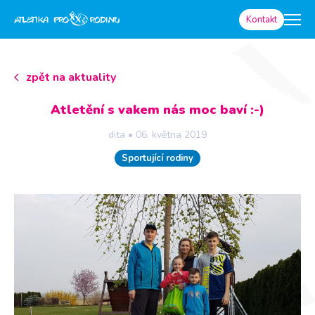
Kontakt
zpět na aktuality
Atletění s vakem nás moc baví :-)
dita
•
06. května 2019
Sportující rodiny