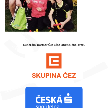
Generální partner Českého atletického svazu