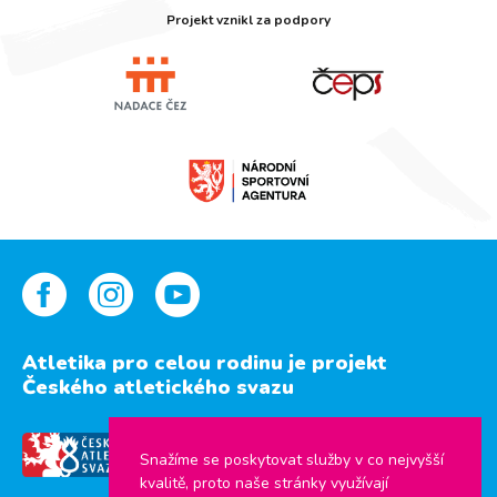
Projekt vznikl za podpory
Atletika pro celou rodinu je projekt
Českého atletického svazu
Snažíme se poskytovat služby v co nejvyšší
kvalitě, proto naše stránky využívají